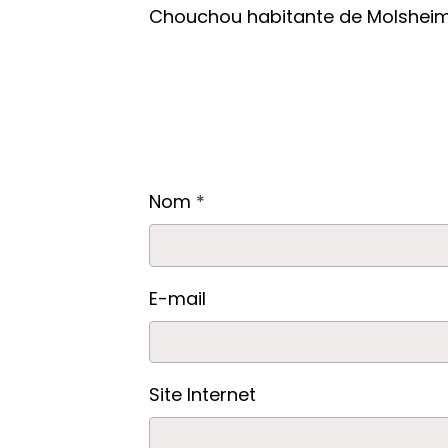
Chouchou habitante de Molsheim
Écrire un message sur le li
Nom
E-mail
Site Internet