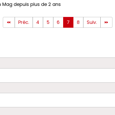
 Mag depuis plus de 2 ans
Préc.
4
5
6
7
8
Suiv.
vre d'or