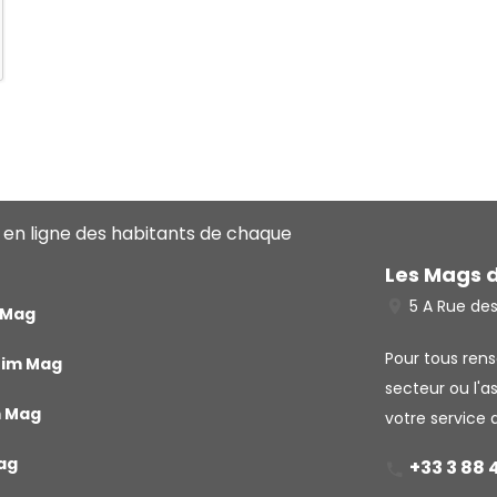
 en ligne des habitants de chaque
Les Mags 
5 A Rue de
 Mag
Pour tous ren
eim Mag
secteur ou l'a
m Mag
votre service 
ag
+33 3 88 