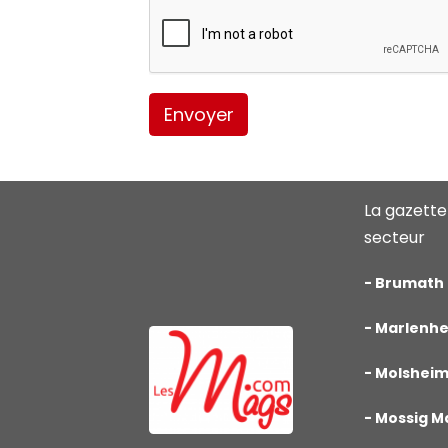
Envoyer
La gazette
secteur
-
Brumath
-
Marlenh
-
Molshei
-
Mossig M